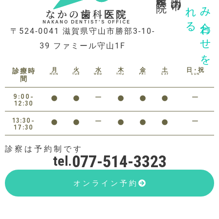
診れる
噛み合わせを
なかの歯科医院
NAKANO DENTIST’S OFFICE
〒524-0041 滋賀県守山市勝部3-10-
39 ファミール守山1F
月
火
水
木
金
土
日・祝
診療時
MON
TUE
WED
THU
FRI
SAT
SUN
間
9:00-
12:30
13:30-
17:30
診察は予約制です
077-514-3323
tel.
オンライン予約