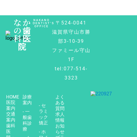
なか
NAKANO
〒524-0041
DENTIST’S
OFFICE
の歯
滋賀県守山市勝
科医
部3-10-39
院
ファミール守山
1F
tel:077-514-
3323
HOME
診療
よく
医院
案内
ある
- セ
案内
質問
ラミ
- 一
交通
求人
ック
般歯
案内
情報
矯正
科診
歯科
お知
療
医
- ホ
らせ