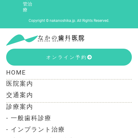
管治
療
Copyright © nakanoshika.jp. All Rights Reserved.
なかの歯科医院
NAKANO DENTIST’S OFFICE
オンライン予約
HOME
医院案内
交通案内
診療案内
- 一般歯科診療
- インプラント治療