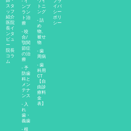
師・
ワイ
プラ
- イ
スタ
トニ
イバ
ンプ
ッフ
ング
シー
ラン
紹介
ポリ
ト治
- 詰
医院
シー
療
め
長イ
物、
- 咬
ンタ
被せ
合/
ビュ
物
顎関
ー
節症
院長
- 歯
の治
コラ
周病
療
ム
- 歯
- 予
科用
防歯
CT
科と
【自
メン
由診
テナ
療料
ンス
金
表】
- 入
れ
歯・
義歯
- 根