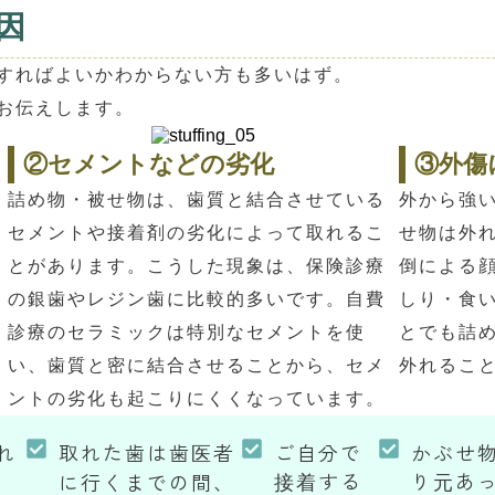
因
すればよいかわからない方も多いはず。
お伝えします。
②セメントなどの劣化
③外傷
詰め物・被せ物は、歯質と結合させている
外から強
セメントや接着剤の劣化によって取れるこ
せ物は外
とがあります。こうした現象は、保険診療
倒による
の銀歯やレジン歯に比較的多いです。自費
しり・食
診療のセラミックは特別なセメントを使
とでも詰
い、歯質と密に結合させることから、セメ
外れるこ
ントの劣化も起こりにくくなっています。
れ
取れた歯は歯医者
ご自分で
かぶせ
接着する
り元あ
に行くまでの間、