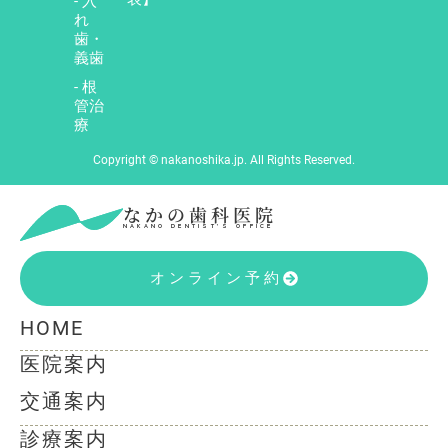
- 入
れ
歯・
義歯
- 根
管治
療
Copyright © nakanoshika.jp. All Rights Reserved.
なかの歯科医院
NAKANO DENTIST’S OFFICE
オンライン予約
HOME
医院案内
交通案内
診療案内