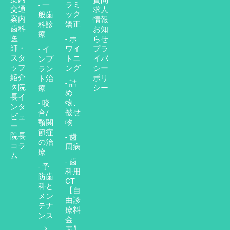
質問
ラミ
- 一
交通
求人
ック
般歯
案内
情報
矯正
科診
歯科
お知
療
医
- ホ
らせ
師・
ワイ
プラ
- イ
スタ
トニ
イバ
ンプ
ッフ
ング
シー
ラン
紹介
ポリ
ト治
- 詰
医院
シー
療
め
長イ
物、
- 咬
ンタ
被せ
合/
ビュ
物
顎関
ー
節症
院長
- 歯
の治
コラ
周病
療
ム
- 歯
- 予
科用
防歯
CT
科と
【自
メン
由診
テナ
療料
ンス
金
表】