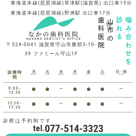
東海道本線(琵琶湖線)草津駅(滋賀県) 出口車15分
東海道本線(琵琶湖線)野洲駅 出口車17分
歯科医院
守山市の
診れる
噛み合わせを
なかの歯科医院
NAKANO DENTIST’S OFFICE
〒524-0041 滋賀県守山市勝部3-10-
39 ファミール守山1F
月
火
水
木
金
土
日・祝
診療時
MON
TUE
WED
THU
FRI
SAT
SUN
間
9:00-
12:30
13:30-
17:30
診察は予約制です
077-514-3323
tel.