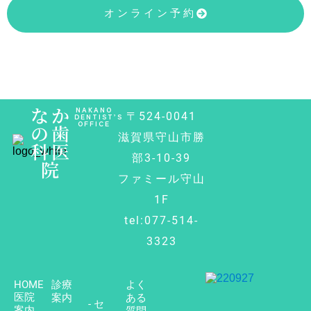
オンライン予約
なか
NAKANO
〒524-0041
DENTIST’S
OFFICE
の歯
滋賀県守山市勝
科医
部3-10-39
院
ファミール守山
1F
tel:077-514-
3323
HOME
診療
よく
医院
案内
ある
- セ
案内