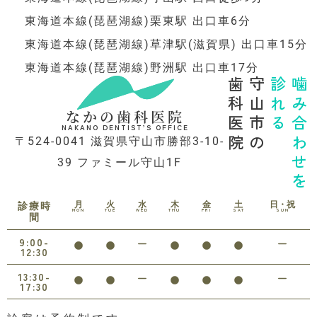
東海道本線(琵琶湖線)栗東駅 出口車6分
東海道本線(琵琶湖線)草津駅(滋賀県) 出口車15分
東海道本線(琵琶湖線)野洲駅 出口車17分
歯科医院
守山市の
診れる
噛み合わせを
なかの歯科医院
NAKANO DENTIST’S OFFICE
〒524-0041 滋賀県守山市勝部3-10-
39 ファミール守山1F
月
火
水
木
金
土
日・祝
診療時
MON
TUE
WED
THU
FRI
SAT
SUN
間
9:00-
12:30
13:30-
17:30