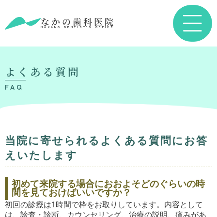
なかの歯科医院
NAKANO DENTIST’S OFFICE
よくある質問
FAQ
当院に寄せられるよくある質問にお答
えいたします
初めて来院する場合におおよそどのぐらいの時
間を見ておけばいいですか？
初回の診療は1時間で枠をお取りしています。内容として
は、診査・診断、カウンセリング、治療の説明、痛みがあ