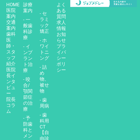
HOME
診療
よく
医院
案内
ある
- セ
案内
質問
ラミ
- 一
交通
求人
ック
般歯
案内
情報
矯正
科診
歯科
お知
療
医
- ホ
らせ
師・
ワイ
プラ
- イ
スタ
トニ
イバ
ンプ
ッフ
ング
シー
ラン
紹介
ポリ
ト治
- 詰
医院
シー
療
め
長イ
物、
- 咬
ンタ
被せ
合/
ビュ
物
顎関
ー
節症
院長
- 歯
の治
コラ
周病
療
ム
- 歯
- 予
科用
防歯
CT
科と
【自
メン
由診