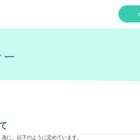
シー
て
く為に、以下のように定めています。