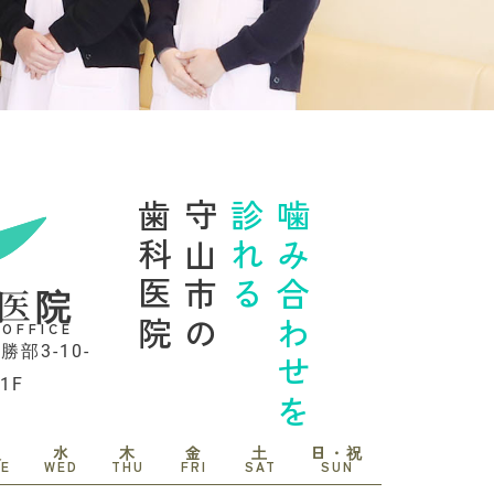
歯科医院
守山市の
診れる
噛み合わせを
医院
 OFFICE
勝部3-10-
1F
火
水
木
金
土
日・祝
UE
WED
THU
FRI
SAT
SUN