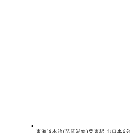
東海道本線(琵琶湖線)栗東駅 出口車6分