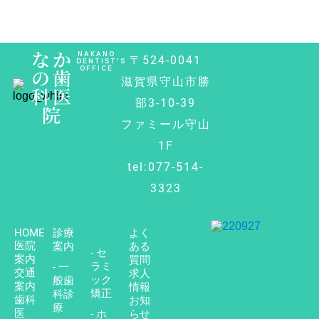
なか
NAKANO
〒524-0041
DENTIST’S
OFFICE
の歯
滋賀県守山市勝
科医
部3-10-39
院
ファミール守山
1F
tel:077-514-
3323
HOME
診療
よく
医院
案内
ある
- セ
案内
質問
ラミ
- 一
交通
求人
ック
般歯
案内
情報
矯正
科診
歯科
お知
療
医
- ホ
らせ