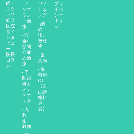
師・
ワイ
プラ
- イ
スタ
トニ
イバ
ンプ
ッフ
ング
シー
ラン
紹介
ポリ
ト治
- 詰
医院
シー
療
め
長イ
物、
- 咬
ンタ
被せ
合/
ビュ
物
顎関
ー
節症
院長
- 歯
の治
コラ
周病
療
ム
- 歯
- 予
科用
防歯
CT
科と
【自
メン
由診
テナ
療料
ンス
金
表】
- 入
れ
歯・
義歯