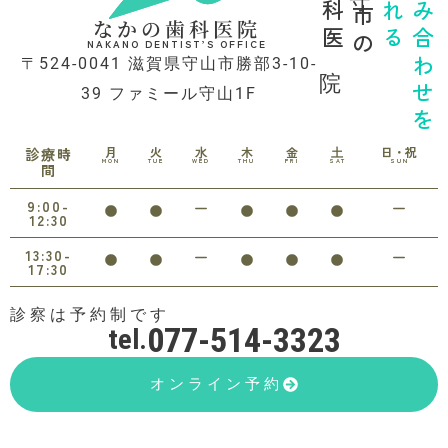
歯科医院
守山市の
診れる
噛み合わせを
なかの歯科医院
NAKANO DENTIST’S OFFICE
〒524-0041 滋賀県守山市勝部3-10-
39 ファミール守山1F
月
火
水
木
金
土
日・祝
診療時
MON
TUE
WED
THU
FRI
SAT
SUN
間
9:00-
12:30
13:30-
17:30
診察は予約制です
077-514-3323
tel.
オンライン予約