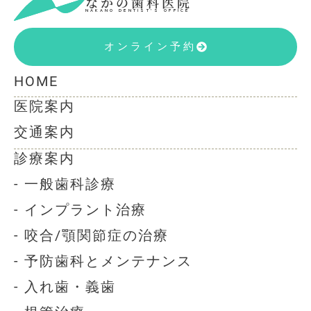
なかの歯科医院
NAKANO DENTIST’S OFFICE
オンライン予約
HOME
医院案内
交通案内
診療案内
- 一般歯科診療
- インプラント治療
- 咬合/顎関節症の治療
- 予防歯科とメンテナンス
- 入れ歯・義歯