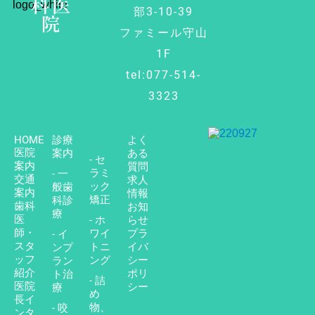
科医
部3-10-39
院
ファミール守山
1F
tel:077-514-
3323
HOME
診療
よく
医院
案内
ある
- セ
案内
質問
ラミ
- 一
交通
求人
ック
般歯
案内
情報
矯正
科診
歯科
お知
療
医
- ホ
らせ
師・
ワイ
プラ
- イ
スタ
トニ
イバ
ンプ
ッフ
ング
シー
ラン
紹介
ポリ
ト治
- 詰
医院
シー
療
め
長イ
物、
- 咬
ンタ