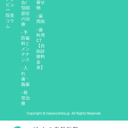
被せ
合/
ビュ
物
顎関
ー
節症
院長
- 歯
の治
コラ
周病
療
ム
- 歯
- 予
科用
防歯
CT
科と
【自
メン
由診
テナ
療料
ンス
金
表】
- 入
れ
歯・
義歯
- 根
管治
療
Copyright © nakanoshika.jp. All Rights Reserved.