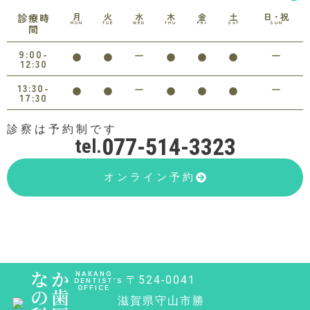
月
火
水
木
金
土
日・祝
診療時
MON
TUE
WED
THU
FRI
SAT
SUN
間
9:00-
12:30
13:30-
17:30
診察は予約制です
077-514-3323
tel.
オンライン予約
なか
NAKANO
〒524-0041
DENTIST’S
OFFICE
の歯
滋賀県守山市勝