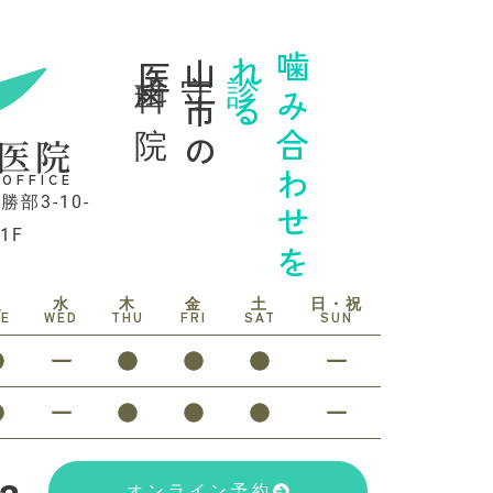
歯科医院
守山市の
診れる
噛み合わせを
医院
 OFFICE
勝部3-10-
1F
火
水
木
金
土
日・祝
UE
WED
THU
FRI
SAT
SUN
オンライン予約