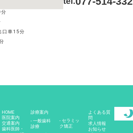
077-514-33
tel.
9分
分
出口車15分
分
HOME
診療案内
よくある質
医院案内
問
- セラミッ
- 一般歯科
交通案内
求人情報
ク矯正
診療
歯科医師・
お知らせ