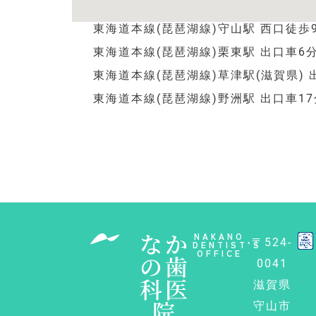
東海道本線(琵琶湖線)守山駅 西口徒歩
東海道本線(琵琶湖線)栗東駅 出口車6
東海道本線(琵琶湖線)草津駅(滋賀県) 
東海道本線(琵琶湖線)野洲駅 出口車17
なか
NAKANO
〒524-
DENTIST’S
OFFICE
の歯
0041
科医
滋賀県
院
守山市