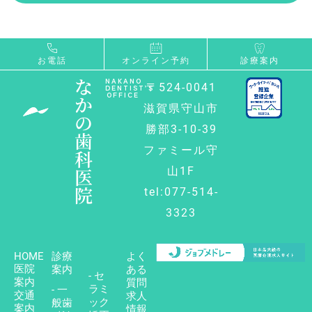
お電話
オンライン予約
診療案内
な
NAKANO
〒524-0041
DENTIST’S
OFFICE
か
滋賀県守山市
の
勝部3-10-39
歯
ファミール守
科
医
山1F
院
tel:077-514-
3323
HOME
診療
よく
医院
案内
ある
- セ
案内
質問
ラミ
- 一
交通
求人
ック
般歯
案内
情報