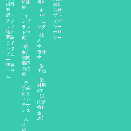
矯正
科診
歯科
お知
療
医
- ホ
らせ
師・
ワイ
プラ
- イ
スタ
トニ
イバ
ンプ
ッフ
ング
シー
ラン
紹介
ポリ
ト治
- 詰
医院
シー
療
め
長イ
物、
- 咬
ンタ
被せ
合/
ビュ
物
顎関
ー
節症
院長
- 歯
の治
コラ
周病
療
ム
- 歯
- 予
科用
防歯
CT
科と
【自
メン
由診
テナ
療料
ンス
金
表】
- 入
れ
歯・