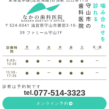
東海道本線(琵琶湖線)野洲駅 出口車17分
歯科医院
守山市の
診れる
噛み合わせを
なかの歯科医院
NAKANO DENTIST’S OFFICE
〒524-0041 滋賀県守山市勝部3-10-
39 ファミール守山1F
月
火
水
木
金
土
日・祝
診療時
MON
TUE
WED
THU
FRI
SAT
SUN
間
9:00-
12:30
13:30-
17:30
診察は予約制です
077-514-3323
tel.
オンライン予約