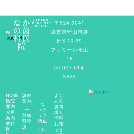
なか
NAKANO
〒524-0041
DENTIST’S
OFFICE
の歯
滋賀県守山市勝
科医
部3-10-39
院
ファミール守山
1F
tel:077-514-
3323
HOME
診療
よく
医院
案内
ある
- セ
案内
質問
ラミ
- 一
交通
求人
ック
般歯
案内
情報
矯正
科診
歯科
お知
療
医
- ホ
らせ