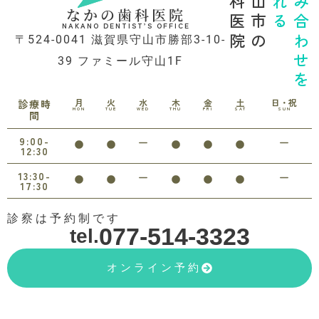
歯科医院
守山市の
診れる
噛み合わせを
なかの歯科医院
NAKANO DENTIST’S OFFICE
〒524-0041 滋賀県守山市勝部3-10-
39 ファミール守山1F
月
火
水
木
金
土
日・祝
診療時
MON
TUE
WED
THU
FRI
SAT
SUN
間
9:00-
12:30
13:30-
17:30
診察は予約制です
077-514-3323
tel.
オンライン予約