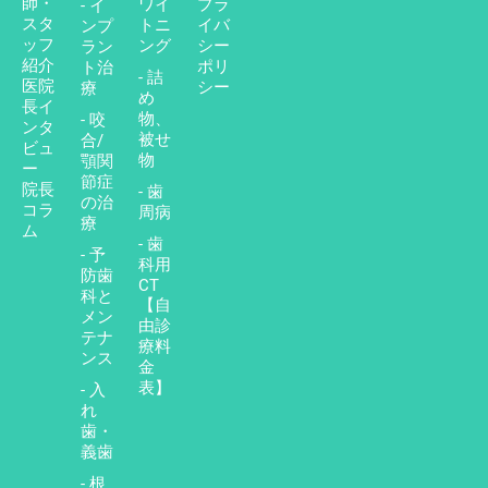
師・
ワイ
プラ
- イ
スタ
トニ
イバ
ンプ
ッフ
ング
シー
ラン
紹介
ポリ
ト治
- 詰
医院
シー
療
め
長イ
物、
- 咬
ンタ
被せ
合/
ビュ
物
顎関
ー
節症
院長
- 歯
の治
コラ
周病
療
ム
- 歯
- 予
科用
防歯
CT
科と
【自
メン
由診
テナ
療料
ンス
金
表】
- 入
れ
歯・
義歯
- 根