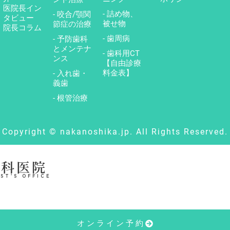
医院長イン
- 詰め物、
- 咬合/顎関
タビュー
被せ物
節症の治療
院長コラム
- 歯周病
- 予防歯科
とメンテナ
- 歯科用CT
ンス
【自由診療
料金表】
- 入れ歯・
義歯
- 根管治療
Copyright © nakanoshika.jp. All Rights Reserved.
歯科医院
ST’S OFFICE
オンライン予約