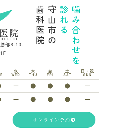
歯科医院
守山市の
診れる
噛み合わせを
医院
 OFFICE
勝部3-10-
1F
火
水
木
金
土
日・祝
UE
WED
THU
FRI
SAT
SUN
オンライン予約