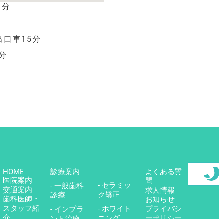
9分
分
出口車15分
分
HOME
診療案内
よくある質
医院案内
問
- セラミッ
- 一般歯科
交通案内
求人情報
ク矯正
診療
歯科医師・
お知らせ
スタッフ紹
- ホワイト
プライバシ
- インプラ
介
ニング
ーポリシー
ント治療