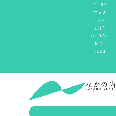
10-39
ファミ
ール守
山1F
tel:077-
514-
3323
なかの
NAKANO DENTI