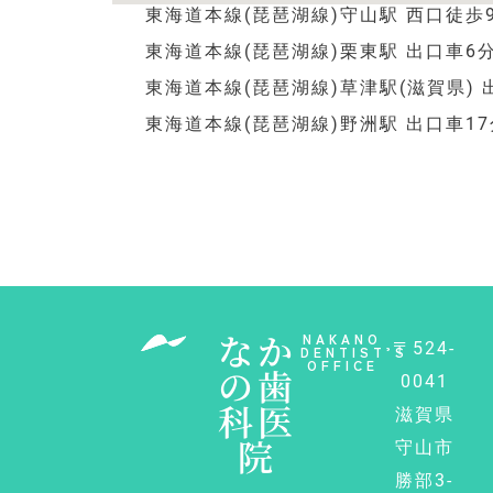
東海道本線(琵琶湖線)守山駅 西口徒歩
東海道本線(琵琶湖線)栗東駅 出口車6
東海道本線(琵琶湖線)草津駅(滋賀県) 
東海道本線(琵琶湖線)野洲駅 出口車17
なか
NAKANO
〒524-
DENTIST’S
OFFICE
の歯
0041
科医
滋賀県
院
守山市
勝部3-