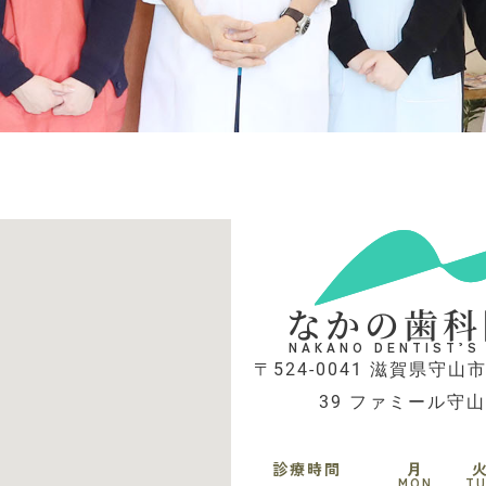
なかの歯科
NAKANO DENTIST’S
〒524-0041 滋賀県守山市
39 ファミール守山
診療時間
月
MON
T