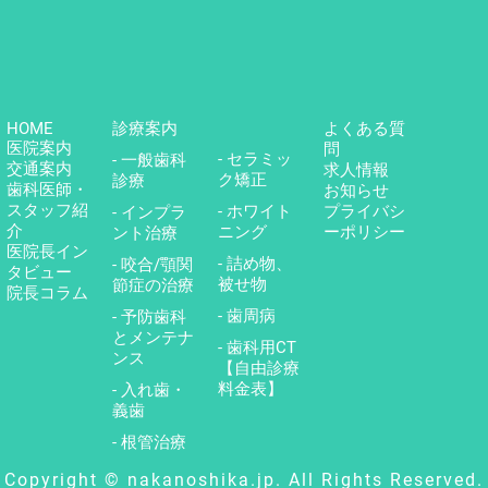
HOME
診療案内
よくある質
医院案内
問
- セラミッ
- 一般歯科
交通案内
求人情報
ク矯正
診療
歯科医師・
お知らせ
スタッフ紹
- ホワイト
プライバシ
- インプラ
介
ニング
ーポリシー
ント治療
医院長イン
- 詰め物、
- 咬合/顎関
タビュー
被せ物
節症の治療
院長コラム
- 歯周病
- 予防歯科
とメンテナ
- 歯科用CT
ンス
【自由診療
料金表】
- 入れ歯・
義歯
- 根管治療
Copyright © nakanoshika.jp. All Rights Reserved.