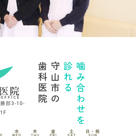
歯科医院
守山市の
診れる
噛み合わせを
医院
 OFFICE
勝部3-10-
1F
火
水
木
金
土
日・祝
UE
WED
THU
FRI
SAT
SUN