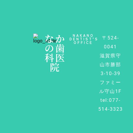
なか
NAKANO
〒524-
DENTIST’S
OFFICE
の歯
0041
科医
滋賀県守
院
山市勝部
3-10-39
ファミー
ル守山1F
tel:077-
514-3323