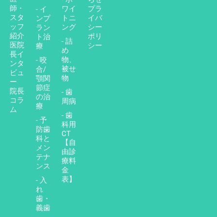
師・
ワイ
プラ
- イ
スタ
トニ
イバ
ンプ
ッフ
ング
シー
ラン
紹介
ポリ
ト治
- 詰
医院
シー
療
め
長イ
物、
- 咬
ンタ
被せ
合/
ビュ
物
顎関
ー
節症
院長
- 歯
の治
コラ
周病
療
ム
- 歯
- 予
科用
防歯
CT
科と
【自
メン
由診
テナ
療料
ンス
金
表】
- 入
れ
歯・
義歯