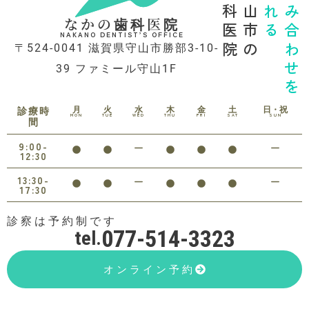
歯科医院
守山市の
診れる
噛み合わせを
なかの歯科医院
NAKANO DENTIST’S OFFICE
〒524-0041 滋賀県守山市勝部3-10-
39 ファミール守山1F
月
火
水
木
金
土
日・祝
診療時
MON
TUE
WED
THU
FRI
SAT
SUN
間
9:00-
12:30
13:30-
17:30
診察は予約制です
077-514-3323
tel.
オンライン予約