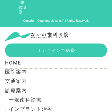
- 根
管治
療
Copyright © nakanoshika.jp. All Rights Reserved.
なかの歯科医院
NAKANO DENTIST’S OFFICE
オンライン予約
HOME
医院案内
交通案内
診療案内
- 一般歯科診療
- インプラント治療