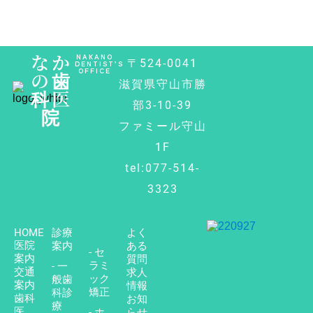
なか
NAKANO
〒524-0041
DENTIST’S
OFFICE
の歯
滋賀県守山市勝
科医
部3-10-39
院
ファミール守山
1F
tel:077-514-
3323
HOME
診療
よく
医院
案内
ある
- セ
案内
質問
ラミ
- 一
交通
求人
ック
般歯
案内
情報
矯正
科診
歯科
お知
療
医
- ホ
らせ