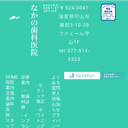
な
NAKANO
〒524-0041
DENTIST’S
OFFICE
か
滋賀県守山市
の
勝部3-10-39
歯
ファミール守
科
医
山1F
院
tel:077-514-
3323
HOME
診療
よく
医院
案内
ある
- セ
案内
質問
ラミ
- 一
交通
求人
ック
般歯
案内
情報
矯正
科診
歯科
お知
療
医
- ホ
らせ
師・
ワイ
プラ
- イ
スタ
トニ
イバ
ンプ
ッフ
ング
シー
ラン