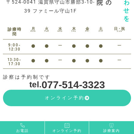
〒524-0041 滋賀県守山市勝部3-10-
39 ファミール守山1F
月
火
水
木
金
土
日・祝
診療時
MON
TUE
WED
THU
FRI
SAT
SUN
間
9:00-
12:30
13:30-
17:30
診察は予約制です
077-514-3323
tel.
オンライン予約
お電話
オンライン予約
診療案内