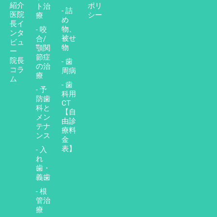
紹介
ポリ
ト治
- 詰
医院
シー
療
め
長イ
物、
- 咬
ンタ
被せ
合/
ビュ
物
顎関
ー
節症
院長
- 歯
の治
コラ
周病
療
ム
- 歯
- 予
科用
防歯
CT
科と
【自
メン
由診
テナ
療料
ンス
金
表】
- 入
れ
歯・
義歯
- 根
管治
療