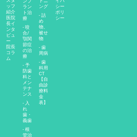
スタ
トニ
イバ
ンプ
ッフ
ング
シー
ラン
紹介
ポリ
ト治
- 詰
医院
シー
療
め
長イ
物、
- 咬
ンタ
被せ
合/
ビュ
物
顎関
ー
節症
院長
- 歯
の治
コラ
周病
療
ム
- 歯
- 予
科用
防歯
CT
科と
【自
メン
由診
テナ
療料
ンス
金
表】
- 入
れ
歯・
義歯
- 根
管治