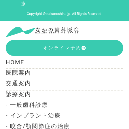
療
Copyright © nakanoshika.jp. All Rights Reserved.
なかの歯科医院
NAKANO DENTIST’S OFFICE
オンライン予約
HOME
医院案内
交通案内
診療案内
- 一般歯科診療
- インプラント治療
- 咬合/顎関節症の治療