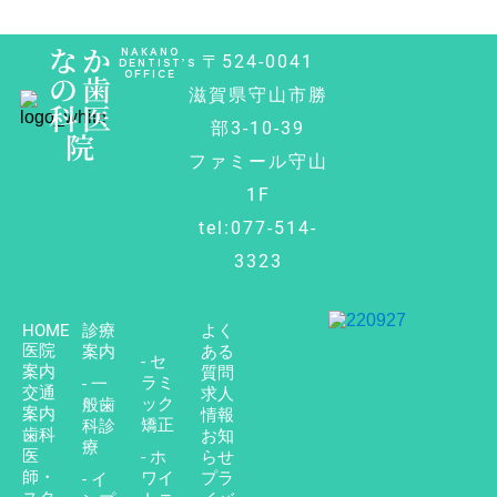
なか
NAKANO
〒524-0041
DENTIST’S
OFFICE
の歯
滋賀県守山市勝
科医
部3-10-39
院
ファミール守山
1F
tel:077-514-
3323
HOME
診療
よく
医院
案内
ある
- セ
案内
質問
ラミ
- 一
交通
求人
ック
般歯
案内
情報
矯正
科診
歯科
お知
療
医
- ホ
らせ
師・
ワイ
プラ
- イ