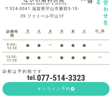
噛み合わせを
NAKANO DENTIST’S OFFICE
〒524-0041 滋賀県守山市勝部3-10-
39 ファミール守山1F
月
火
水
木
金
土
日・祝
診療時
MON
TUE
WED
THU
FRI
SAT
SUN
間
9:00-
12:30
13:30-
17:30
診察は予約制です
077-514-3323
tel.
オンライン予約