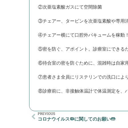
②次亜塩素酸ガスにて空間除菌
③チェアー、タービンを次亜塩素酸や専用
④チェアー横にて口腔外バキュームを稼動
⑤密を防ぐ、アポイント。診療室にできるだ
⑥待合室の密を防ぐために、混雑時は自家
⑦患者さま全員にリステリンでの洗口によ
⑧診療前に、非接触体温計で体温測定を、
PREVIOUS
コロナウイルス🦠に関してのお願い🤲