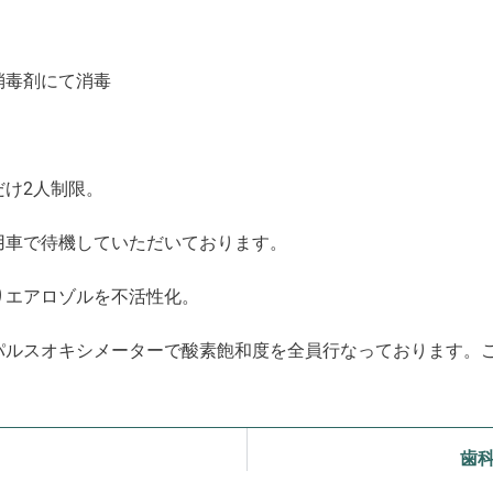
消毒剤にて消毒
！
け2人制限。
用車で待機していただいております。
りエアロゾルを不活性化。
パルスオキシメーターで酸素飽和度を全員行なっております。
歯