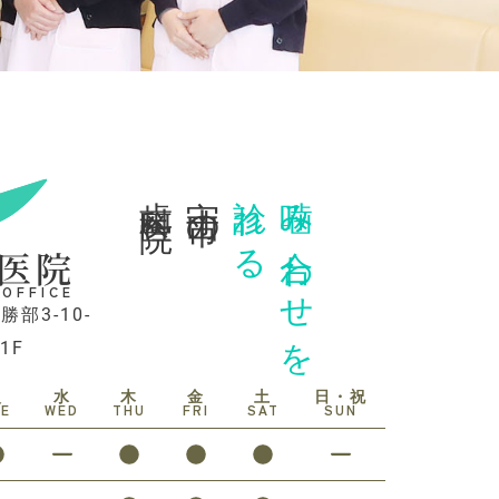
歯科医院
守山市の
診れる
噛み合わせを
医院
 OFFICE
勝部3-10-
1F
火
水
木
金
土
日・祝
UE
WED
THU
FRI
SAT
SUN