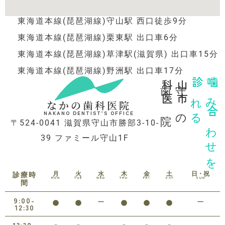
東海道本線(琵琶湖線)守山駅 西口徒歩9分
東海道本線(琵琶湖線)栗東駅 出口車6分
東海道本線(琵琶湖線)草津駅(滋賀県) 出口車15分
東海道本線(琵琶湖線)野洲駅 出口車17分
歯科医院
守山市の
診れる
噛み合わせを
なかの歯科医院
NAKANO DENTIST’S OFFICE
〒524-0041 滋賀県守山市勝部3-10-
39 ファミール守山1F
月
火
水
木
金
土
日・祝
診療時
MON
TUE
WED
THU
FRI
SAT
SUN
間
9:00-
12:30