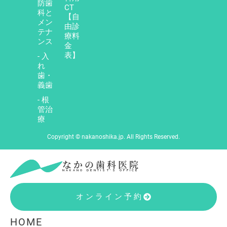
防歯
CT
科と
【自
メン
由診
テナ
療料
ンス
金
表】
- 入
れ
歯・
義歯
- 根
管治
療
Copyright © nakanoshika.jp. All Rights Reserved.
なかの歯科医院
NAKANO DENTIST’S OFFICE
オンライン予約
HOME