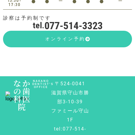
13:30-
17:30
診察は予約制です
077-514-3323
tel.
オンライン予約
なか
NAKANO
〒524-0041
DENTIST’S
OFFICE
の歯
滋賀県守山市勝
科医
部3-10-39
院
ファミール守山
1F
tel:077-514-