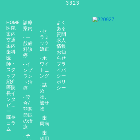
3323
HOME
診療
よく
医院
案内
ある
- セ
案内
質問
ラミ
- 一
交通
求人
ック
般歯
案内
情報
矯正
科診
歯科
お知
療
医
- ホ
らせ
師・
ワイ
プラ
- イ
スタ
トニ
イバ
ンプ
ッフ
ング
シー
ラン
紹介
ポリ
ト治
- 詰
医院
シー
療
め
長イ
物、
- 咬
ンタ
被せ
合/
ビュ
物
顎関
ー
節症
院長
- 歯
の治
コラ
周病
療
ム
- 歯
- 予
科用