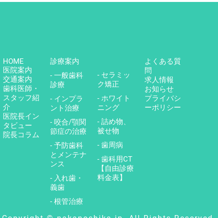
HOME
診療案内
よくある質
医院案内
問
- セラミッ
- 一般歯科
交通案内
求人情報
ク矯正
診療
歯科医師・
お知らせ
スタッフ紹
- ホワイト
プライバシ
- インプラ
介
ニング
ーポリシー
ント治療
医院長イン
- 詰め物、
- 咬合/顎関
タビュー
被せ物
節症の治療
院長コラム
- 歯周病
- 予防歯科
とメンテナ
- 歯科用CT
ンス
【自由診療
料金表】
- 入れ歯・
義歯
- 根管治療