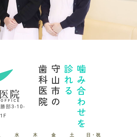
歯科医院
守山市の
診れる
噛み合わせを
医院
 OFFICE
勝部3-10-
1F
火
水
木
金
土
日・祝