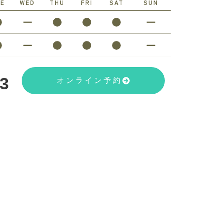
UE
WED
THU
FRI
SAT
SUN
23
オンライン予約