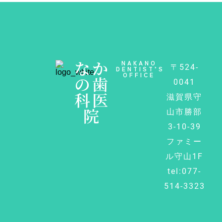
なか
NAKANO
〒524-
DENTIST’S
OFFICE
の歯
0041
科医
滋賀県守
院
山市勝部
3-10-39
ファミー
ル守山1F
tel:077-
514-3323