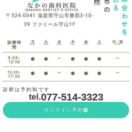
守山市の
診れる
噛み合わせを
なかの歯科医院
NAKANO DENTIST’S OFFICE
〒524-0041 滋賀県守山市勝部3-10-
39 ファミール守山1F
月
火
水
木
金
土
日・祝
診療時
MON
TUE
WED
THU
FRI
SAT
SUN
間
9:00-
12:30
13:30-
17:30
診察は予約制です
077-514-3323
tel.
オンライン予約