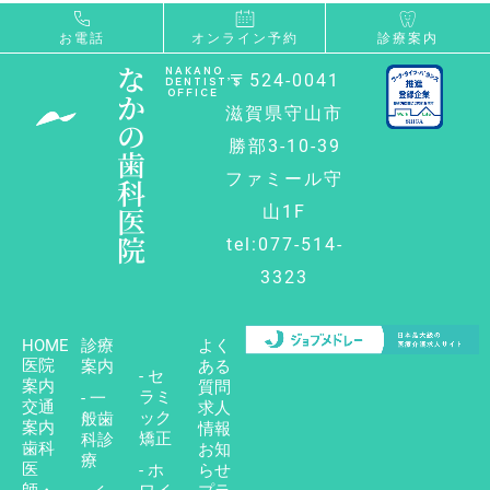
お電話
オンライン予約
診療案内
な
NAKANO
〒524-0041
DENTIST’S
OFFICE
か
滋賀県守山市
の
勝部3-10-39
歯
ファミール守
科
医
山1F
院
tel:077-514-
3323
HOME
診療
よく
医院
案内
ある
- セ
案内
質問
ラミ
- 一
交通
求人
ック
般歯
案内
情報
矯正
科診
歯科
お知
療
医
- ホ
らせ