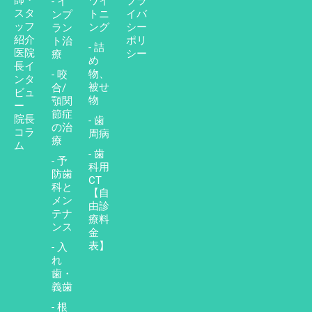
師・
ワイ
プラ
- イ
スタ
トニ
イバ
ンプ
ッフ
ング
シー
ラン
紹介
ポリ
ト治
- 詰
医院
シー
療
め
長イ
物、
- 咬
ンタ
被せ
合/
ビュ
物
顎関
ー
節症
院長
- 歯
の治
コラ
周病
療
ム
- 歯
- 予
科用
防歯
CT
科と
【自
メン
由診
テナ
療料
ンス
金
表】
- 入
れ
歯・
義歯
- 根