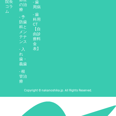
院長
- 歯
の治
コラ
周病
療
ム
- 歯
- 予
科用
防歯
CT
科と
【自
メン
由診
テナ
療料
ンス
金
表】
- 入
れ
歯・
義歯
- 根
管治
療
Copyright © nakanoshika.jp. All Rights Reserved.