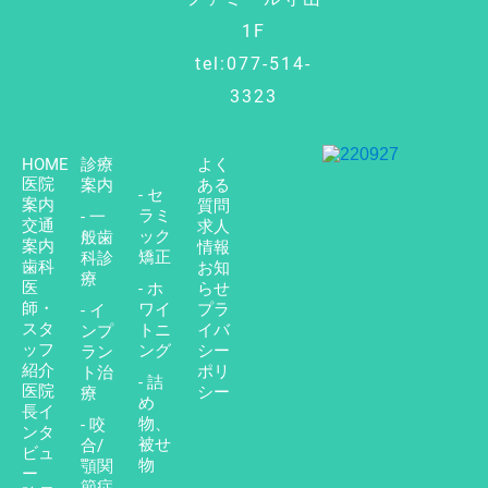
1F
tel:077-514-
3323
HOME
診療
よく
医院
案内
ある
- セ
案内
質問
ラミ
- 一
交通
求人
ック
般歯
案内
情報
矯正
科診
歯科
お知
療
医
- ホ
らせ
師・
ワイ
プラ
- イ
スタ
トニ
イバ
ンプ
ッフ
ング
シー
ラン
紹介
ポリ
ト治
- 詰
医院
シー
療
め
長イ
物、
- 咬
ンタ
被せ
合/
ビュ
物
顎関
ー
節症