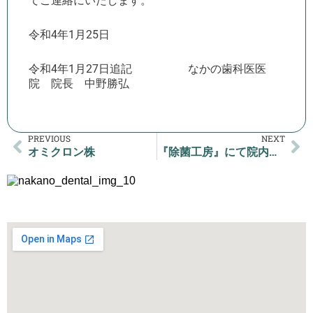
てご連絡にいたします。
令和
4
年
1
月
25
日
令和4年1月27日追記 なかの歯科医医
院 院長 中野勝弘
PREVIOUS
NEXT
オミクロン株
『除菌工房』にて院内をクリーンに。