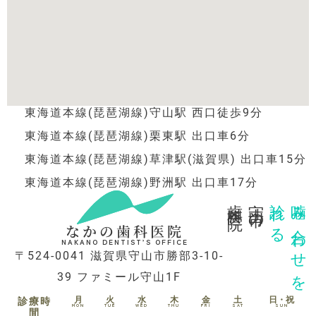
東海道本線(琵琶湖線)守山駅 西口徒歩9分
東海道本線(琵琶湖線)栗東駅 出口車6分
東海道本線(琵琶湖線)草津駅(滋賀県) 出口車15分
東海道本線(琵琶湖線)野洲駅 出口車17分
歯科医院
守山市の
診れる
噛み合わせを
なかの歯科医院
NAKANO DENTIST’S OFFICE
〒524-0041 滋賀県守山市勝部3-10-
39 ファミール守山1F
月
火
水
木
金
土
日・祝
診療時
MON
TUE
WED
THU
FRI
SAT
SUN
間