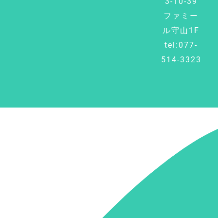
3-10-39
ファミー
ル守山1F
tel:077-
514-3323