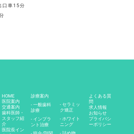
出口車15分
分
HOME
診療案内
よくある質
医院案内
問
- セラミッ
- 一般歯科
交通案内
求人情報
ク矯正
診療
歯科医師・
お知らせ
スタッフ紹
- ホワイト
プライバシ
- インプラ
介
ニング
ーポリシー
ント治療
医院長イン
- 詰め物、
- 咬合/顎関