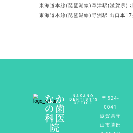
東海道本線(琵琶湖線)草津駅(滋賀県) 
東海道本線(琵琶湖線)野洲駅 出口車17
なか
NAKANO
〒524-
DENTIST’S
OFFICE
の歯
0041
科医
滋賀県守
院
山市勝部