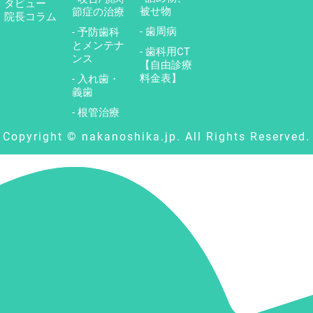
タビュー
被せ物
節症の治療
院長コラム
- 歯周病
- 予防歯科
とメンテナ
- 歯科用CT
ンス
【自由診療
料金表】
- 入れ歯・
義歯
- 根管治療
Copyright © nakanoshika.jp. All Rights Reserved.