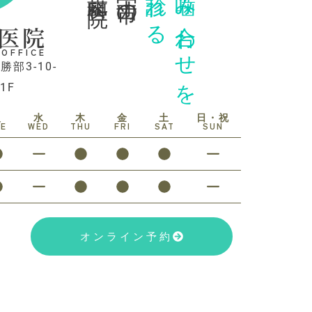
診れる
噛み合わせを
医院
 OFFICE
勝部3-10-
1F
火
水
木
金
土
日・祝
UE
WED
THU
FRI
SAT
SUN
オンライン予約