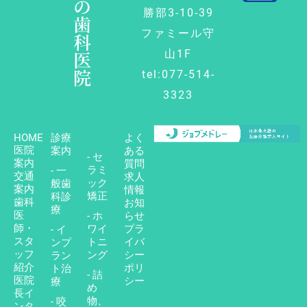
の
勝部3-10-39
歯
ファミール守
科
医
山1F
院
tel:077-514-
3323
HOME
診療
よく
医院
案内
ある
- セ
案内
質問
ラミ
- 一
交通
求人
ック
般歯
案内
情報
矯正
科診
歯科
お知
療
医
- ホ
らせ
師・
ワイ
プラ
- イ
スタ
トニ
イバ
ンプ
ッフ
ング
シー
ラン
紹介
ポリ
ト治
- 詰
医院
シー
療
め
長イ
物、
- 咬
ンタ