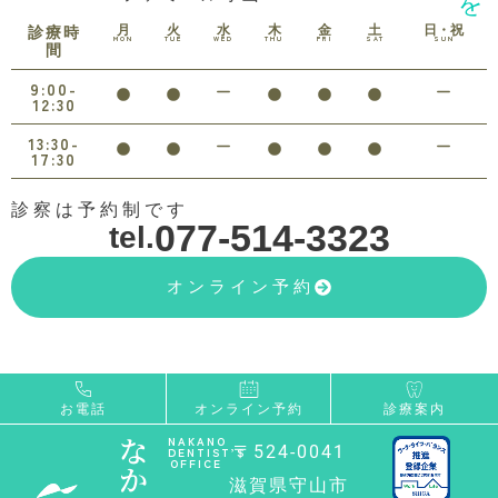
月
火
水
木
金
土
日・祝
診療時
MON
TUE
WED
THU
FRI
SAT
SUN
間
9:00-
12:30
13:30-
17:30
診察は予約制です
077-514-3323
tel.
オンライン予約
お電話
オンライン予約
診療案内
な
NAKANO
〒524-0041
DENTIST’S
OFFICE
か
滋賀県守山市