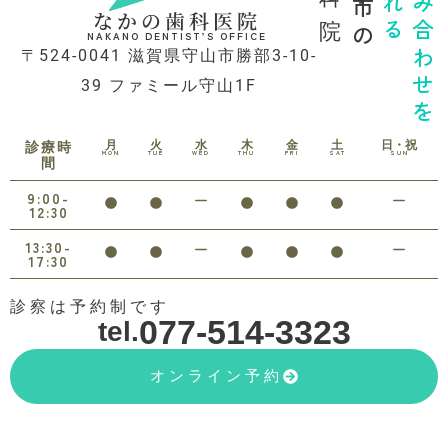
守山市の
診れる
噛み合わせを
なかの歯科医院
NAKANO DENTIST’S OFFICE
〒524-0041 滋賀県守山市勝部3-10-
39 ファミール守山1F
月
火
水
木
金
土
日・祝
診療時
MON
TUE
WED
THU
FRI
SAT
SUN
間
9:00-
12:30
13:30-
17:30
診察は予約制です
077-514-3323
tel.
オンライン予約