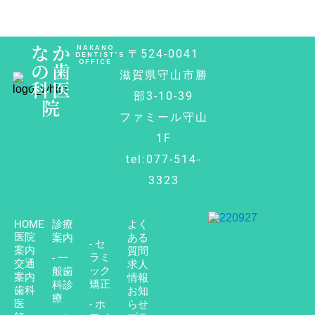
なか
NAKANO
〒524-0041
DENTIST’S
OFFICE
の歯
滋賀県守山市勝
科医
部3-10-39
院
ファミール守山
1F
tel:077-514-
3323
HOME
診療
よく
医院
案内
ある
- セ
案内
質問
ラミ
- 一
交通
求人
ック
般歯
案内
情報
矯正
科診
歯科
お知
療
医
- ホ
らせ