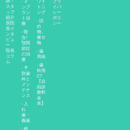
師・
ワイ
プラ
- イ
スタ
トニ
イバ
ンプ
ッフ
ング
シー
ラン
紹介
ポリ
ト治
- 詰
医院
シー
療
め
長イ
物、
- 咬
ンタ
被せ
合/
ビュ
物
顎関
ー
節症
院長
- 歯
の治
コラ
周病
療
ム
- 歯
- 予
科用
防歯
CT
科と
【自
メン
由診
テナ
療料
ンス
金
表】
- 入
れ
歯・
義歯
- 根