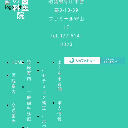
滋賀県守山市勝
科医
部3-10-39
院
ファミール守山
1F
tel:077-514-
3323
HOME
診
よ
療
く
-
案
あ
医
セ
内
る
院
ラ
質
案
ミ
-
問
内
ッ
一
ク
般
矯
歯
求
交
正
科
人
通
診
情
案
-
療
報
内
ホ
ワ
-