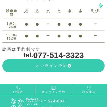
月
火
水
木
金
土
日・祝
診療時
MON
TUE
WED
THU
FRI
SAT
SUN
間
9:00-
12:30
13:30-
17:30
診察は予約制です
077-514-3323
tel.
オンライン予約
お電話
オンライン予約
診療案内
なか
NAKANO
〒524-0041
DENTIST’S
OFFICE
の歯