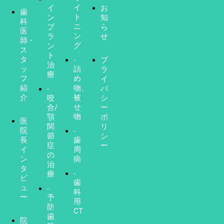
イ
イ
お
歯
ト
ン
知
科
ニ
プ
ら
医
ン
ラ
せ
師・
グ
ン
ス
ト
タ
-
プ
治
ッ
詰
ラ
療
フ
め
イ
紹
物、
バ
-
介
被
咬
シ
せ
合/
ー
物
顎
ポ
医
関
リ
院
-
節
シ
長
歯
症
ー
イ
周
の
ン
病
治
タ
-
療
ビ
歯
ュ
-
科
ー
予
用
防
CT
歯
院