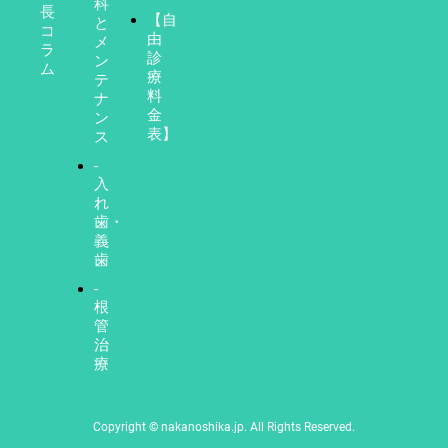
科
長
【自
と
コ
由
メ
ラ
診
ン
ム
療
テ
料
ナ
金
ン
表】
ス
-
入
れ
歯・
義
歯
-
根
管
治
療
Copyright © nakanoshika.jp. All Rights Reserved.