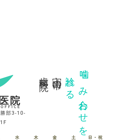
歯科医院
守山市の
診れる
噛み合わせを
医院
 OFFICE
勝部3-10-
1F
火
水
木
金
土
日・祝